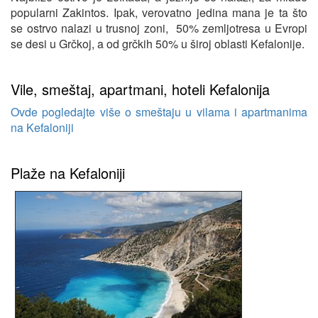
popularni Zakintos. Ipak, verovatno jedina mana je ta što
se ostrvo nalazi u trusnoj zoni, 50% zemljotresa u Evropi
se desi u Grčkoj, a od grčkih 50% u široj oblasti Kefalonije.
Vile, smeštaj, apartmani, hoteli Kefalonija
Ovde pogledajte više o smeštaju u vilama i apartmanima
na Kefaloniji
Plaže na Kefaloniji