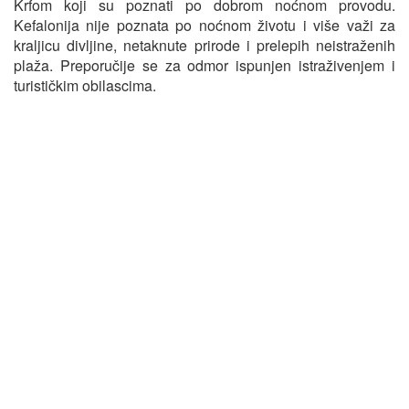
Krfom koji su poznati po dobrom noćnom provodu.
Kefalonija nije poznata po noćnom životu i više važi za
kraljicu divljine, netaknute prirode i prelepih neistraženih
plaža. Preporučije se za odmor ispunjen istraživenjem i
turističkim obilascima.