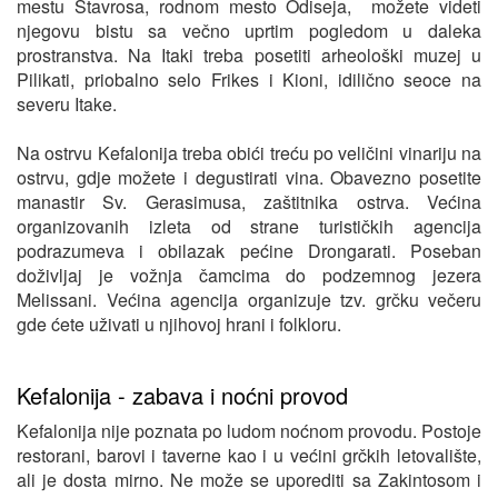
mestu Stavrosa, rodnom mesto Odiseja, možete videti
njegovu bistu sa večno uprtim pogledom u daleka
prostranstva. Na Itaki treba posetiti arheološki muzej u
Pilikati, priobalno selo Frikes i Kioni, idilično seoce na
severu Itake.
Na ostrvu Kefalonija treba obići treću po veličini vinariju na
ostrvu, gdje možete i degustirati vina. Obavezno posetite
manastir Sv. Gerasimusa, zaštitnika ostrva. Većina
organizovanih izleta od strane turističkih agencija
podrazumeva i obilazak pećine Drongarati. Poseban
doživljaj je vožnja čamcima do podzemnog jezera
Melissani. Većina agencija organizuje tzv. grčku večeru
gde ćete uživati u njihovoj hrani i folkloru.
Kefalonija - zabava i noćni provod
Kefalonija nije poznata po ludom noćnom provodu. Postoje
restorani, barovi i taverne kao i u većini grčkih letovalište,
ali je dosta mirno. Ne može se uporediti sa Zakintosom i