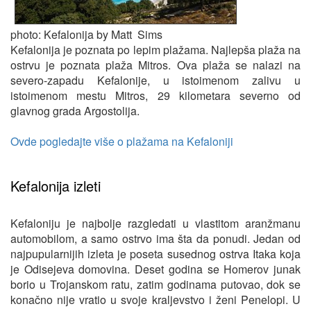
photo: Kefalonija by Matt Sims
Kefalonija je poznata po lepim plažama. Najlepša plaža na
ostrvu je poznata plaža Mitros. Ova plaža se nalazi na
severo-zapadu Kefalonije, u istoimenom zalivu u
istoimenom mestu Mitros, 29 kilometara severno od
glavnog grada Argostolija.
Ovde pogledajte više o plažama na Kefaloniji
Kefalonija izleti
Kefaloniju je najbolje razgledati u vlastitom aranžmanu
automobilom, a samo ostrvo ima šta da ponudi. Jedan od
najpupularnijih izleta je poseta susednog ostrva Itaka koja
je Odisejeva domovina. Deset godina se Homerov junak
borio u Trojanskom ratu, zatim godinama putovao, dok se
konačno nije vratio u svoje kraljevstvo i ženi Penelopi. U