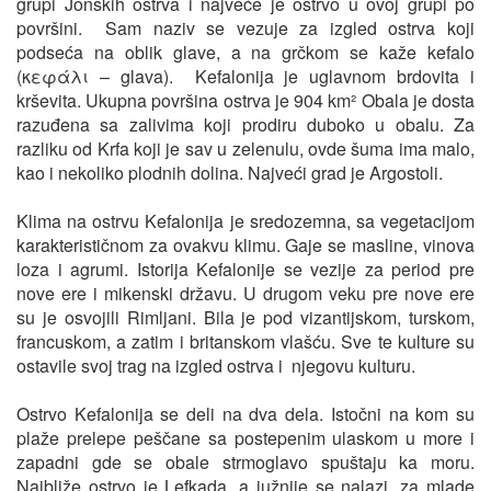
grupi Jonskih ostrva i najveće je ostrvo u ovoj grupi po
površini. Sam naziv se vezuje za izgled ostrva koji
podseća na oblik glave, a na grčkom se kaže kefalo
(κεφάλι – glava). Kefalonija je uglavnom brdovita i
krševita. Ukupna površina ostrva je 904 km² Obala je dosta
razuđena sa zalivima koji prodiru duboko u obalu. Za
razliku od Krfa koji je sav u zelenulu, ovde šuma ima malo,
kao i nekoliko plodnih dolina. Najveći grad je Argostoli.
Klima na ostrvu Kefalonija je sredozemna, sa vegetacijom
karakterističnom za ovakvu klimu. Gaje se masline, vinova
loza i agrumi. Istorija Kefalonije se vezije za period pre
nove ere i mikenski državu. U drugom veku pre nove ere
su je osvojili Rimljani. Bila je pod vizantijskom, turskom,
francuskom, a zatim i britanskom vlašću. Sve te kulture su
ostavile svoj trag na izgled ostrva i njegovu kulturu.
Ostrvo Kefalonija se deli na dva dela. Istočni na kom su
plaže prelepe peščane sa postepenim ulaskom u more i
zapadni gde se obale strmoglavo spuštaju ka moru.
Najbliže ostrvo je Lefkada, a južnije se nalazi, za mlade