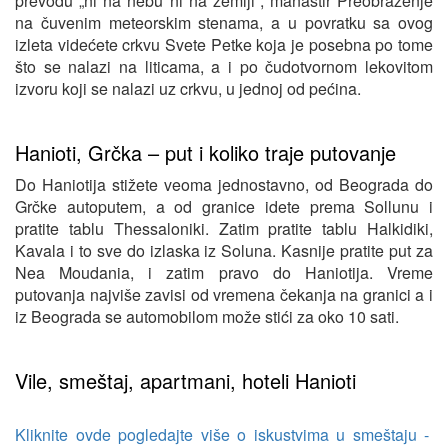
prevodu „ni na nebu ni na zemlji“, manastir Preobraženje
na čuvenim meteorskim stenama, a u povratku sa ovog
izleta videćete crkvu Svete Petke koja je posebna po tome
što se nalazi na liticama, a i po čudotvornom lekovitom
izvoru koji se nalazi uz crkvu, u jednoj od pećina.
Hanioti, Grčka – put i koliko traje putovanje
Do Haniotija stižete veoma jednostavno, od Beograda do
Grčke autoputem, a od granice idete prema Sollunu i
pratite tablu Thessaloniki. Zatim pratite tablu Halkidiki,
Kavala i to sve do izlaska iz Soluna. Kasnije pratite put za
Nea Moudania, i zatim pravo do Haniotija. Vreme
putovanja najviše zavisi od vremena čekanja na granici a i
iz Beograda se automobilom može stići za oko 10 sati.
Vile, smeštaj, apartmani, hoteli Hanioti
Kliknite ovde pogledajte više o iskustvima u smeštaju -