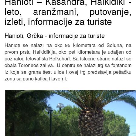
Hanioti – Kasandra, Halkidiki -
leto, aranžmani, putovanje,
izleti, informacije za turiste
Hanioti, Grčka - informacije za turiste
Hanioti se nalazi na oko 95 kilometara od Soluna, na
prvom prstu Halkidikija, oko pet kilometara je udaljen od
poznatog letovališta Pefkohori. Sa istočne strane nalazi se
obala Toroneos zaliva. U centru se nalazi trg sa fontanom
iz koje se grana šest ulica i ovaj trg predstavlja pešačku
zonu sa puno kafića i taverni.