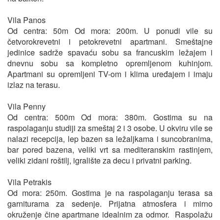
Vila Panos
Od centra: 50m Od mora: 200m. U ponudi vile su
četvorokrevetni i petokrevetni apartmani. Smeštajne
jedinice sadrže spavaću sobu sa francuskim ležajem i
dnevnu sobu sa kompletno opremljenom kuhinjom.
Apartmani su opremljeni TV-om i klima uređajem i imaju
izlaz na terasu.
Vila Penny
Od centra: 500m Od mora: 380m. Gostima su na
raspolaganju studiji za smeštaj 2 i 3 osobe. U okviru vile se
nalazi recepcija, lep bazen sa ležaljkama i suncobranima,
bar pored bazena, veliki vrt sa mediteranskim rastinjem,
veliki zidani roštilj, igralište za decu i privatni parking.
Vila Petrakis
Od mora: 250m. Gostima je na raspolaganju terasa sa
garniturama za sedenje. Prijatna atmosfera i mirno
okruženje čine apartmane idealnim za odmor. Raspolažu