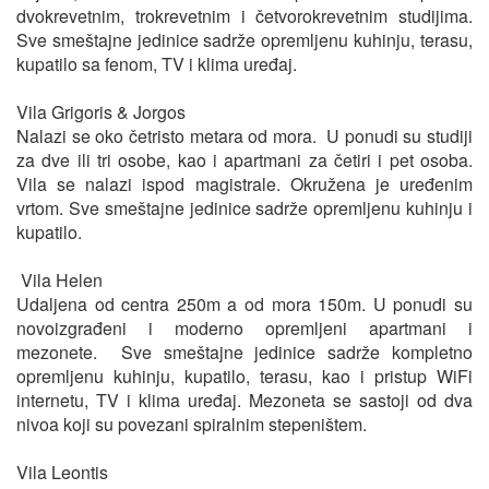
dvokrevetnim, trokrevetnim i četvorokrevetnim studijima.
Sve smeštajne jedinice sadrže opremljenu kuhinju, terasu,
kupatilo sa fenom, TV i klima uređaj.
Vila Grigoris & Jorgos
Nalazi se oko četristo metara od mora. U ponudi su studiji
za dve ili tri osobe, kao i apartmani za četiri i pet osoba.
Vila se nalazi ispod magistrale. Okružena je uređenim
vrtom. Sve smeštajne jedinice sadrže opremljenu kuhinju i
kupatilo.
Vila Helen
Udaljena od centra 250m a od mora 150m. U ponudi su
novoizgrađeni i moderno opremljeni apartmani i
mezonete. Sve smeštajne jedinice sadrže kompletno
opremljenu kuhinju, kupatilo, terasu, kao i pristup WiFi
internetu, TV i klima uređaj. Mezoneta se sastoji od dva
nivoa koji su povezani spiralnim stepeništem.
Vila Leontis