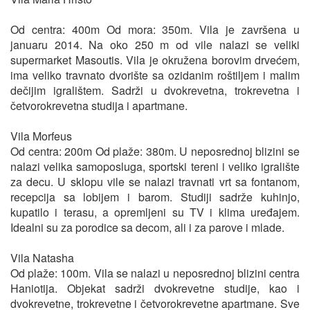
Od centra: 400m Od mora: 350m. Vila je završena u
januaru 2014. Na oko 250 m od vile nalazi se veliki
supermarket Masoutis. Vila je okružena borovim drvećem,
ima veliko travnato dvorište sa ozidanim roštiljem i malim
dečijim igralištem. Sadrži u dvokrevetna, trokrevetna i
četvorokrevetna studija i apartmane.
Vila Morfeus
Od centra: 200m Od plaže: 380m. U neposrednoj blizini se
nalazi velika samoposluga, sportski tereni i veliko igralište
za decu. U sklopu vile se nalazi travnati vrt sa fontanom,
recepcija sa lobijem i barom. Studiji sadrže kuhinjo,
kupatilo i terasu, a opremljeni su TV i klima uređajem.
Idealni su za porodice sa decom, ali i za parove i mlade.
Vila Natasha
Od plaže: 100m. Vila se nalazi u neposrednoj blizini centra
Haniotija. Objekat sadrži dvokrevetne studije, kao i
dvokrevetne, trokrevetne i četvorokrevetne apartmane. Sve