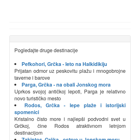
Pogledajte druge destinacije
Pefkohori, Grčka - leto na Halkidikiju
Prijatan odmor uz peskovitu plažu i mnogobrojne
taverne i barove
Parga, Grčka - na obali Jonskog mora
Uprkos svojoj antičkoj lepoti, Parga je relativno
novo turističko mesto
Rodos, Grčka - lepe plaže i istorijski
spomenici
Kristalno čisto more i najlepši podvodni svet u
Grčkoj, čine Rodos atraktivnom letnjom
destinacijom
Zakintos, Grčka - ostrvo u Jonskom moru