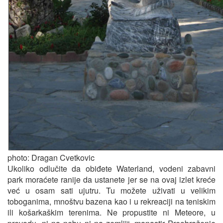
photo: Dragan Cvetkovic
Ukoliko odlučite da obiđete Waterland, vodeni zabavni
park moraćete ranije da ustanete jer se na ovaj izlet kreće
već u osam sati ujutru. Tu možete uživati u velikim
toboganima, mnoštvu bazena kao i u rekreaciji na teniskim
ili košarkaškim terenima. Ne propustite ni Meteore, u