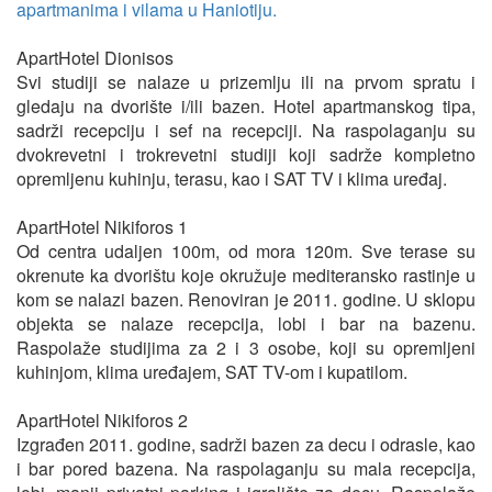
apartmanima i vilama u Haniotiju.
ApartHotel Dionisos
Svi studiji se nalaze u prizemlju ili na prvom spratu i
gledaju na dvorište i/ili bazen. Hotel apartmanskog tipa,
sadrži recepciju i sef na recepciji. Na raspolaganju su
dvokrevetni i trokrevetni studiji koji sadrže kompletno
opremljenu kuhinju, terasu, kao i SAT TV i klima uređaj.
ApartHotel Nikiforos 1
Od centra udaljen 100m, od mora 120m. Sve terase su
okrenute ka dvorištu koje okružuje mediteransko rastinje u
kom se nalazi bazen. Renoviran je 2011. godine. U sklopu
objekta se nalaze recepcija, lobi i bar na bazenu.
Raspolaže studijima za 2 i 3 osobe, koji su opremljeni
kuhinjom, klima uređajem, SAT TV-om i kupatilom.
ApartHotel Nikiforos 2
Izgrađen 2011. godine, sadrži bazen za decu i odrasle, kao
i bar pored bazena. Na raspolaganju su mala recepcija,