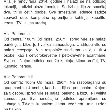
Vila je renovirana 2014. godine i nalazi se na odličnoj
lokaciji, u blizini plaže i centra. Sadrži studije za smeštaj
dve, tri ili četiri osobe. Sve smeštajne jedinice sadrže
spavaći deo, kompletno opremljenu kuhinju, kupatilo,
terasu, TV i klima uređaj.
Vila Panorama 1
Od centra: 100m Od mora: 250m. Ispred vile se nalazi
parking, a blizu je i velika samousluga. U sklopu vile se
nalazi recepcija. Vila raspolaže studijima za 2, 3 ili 4
osobe, kao i četvorokrevetne i petokrevetne apartmane.
Sve smeštajne jedinice sadrže kuhinju, klima uređaj, TV,
kupatilo i terasu.
Vila Panorama II
Od centra: 100m Od mora: 250m. Na raspolaganju su
apartmani za 4 osobe, kao i studiji sa pomoćnim ležajem
za 3 osobe. Ispred vile se nalazi parking, a blizu je i velika
samousluga. Sve smeštajne jedinice opremljene su
kuhinjom, TV-om, kupatilom, klima uređajem i imaju izlaz
na balkon.