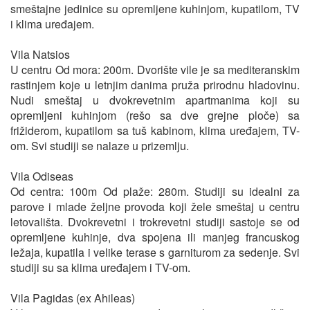
smeštajne jedinice su opremljene kuhinjom, kupatilom, TV
i klima uređajem.
Vila Natsios
U centru Od mora: 200m. Dvorište vile je sa mediteranskim
rastinjem koje u letnjim danima pruža prirodnu hladovinu.
Nudi smeštaj u dvokrevetnim apartmanima koji su
opremljeni kuhinjom (rešo sa dve grejne ploče) sa
frižiderom, kupatilom sa tuš kabinom, klima uređajem, TV-
om. Svi studiji se nalaze u prizemlju.
Vila Odiseas
Od centra: 100m Od plaže: 280m. Studiji su idealni za
parove i mlade željne provoda koji žele smeštaj u centru
letovališta. Dvokrevetni i trokrevetni studiji sastoje se od
opremljene kuhinje, dva spojena ili manjeg francuskog
ležaja, kupatila i velike terase s garniturom za sedenje. Svi
studiji su sa klima uređajem i TV-om.
Vila Pagidas (ex Ahileas)