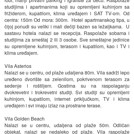
lobi, manji privatni parking i igralište za decu. Raspolaže
studijima i apartmanima koji su opremljeni kuhinjom sa
frižiderom, kupatilom, klima uređajem i SAT TV-om. Od
centra: 150m Od mora: 300m. Hotel apartmanskog tipa, u
čijoj ponudi su veliki i mali dečiji bazen sa ležaljkama. U
sastavu hotela nalazi se recepcija. Raspolaže sobama i
studijima za smeštaj 2 ili 3 osobe. Sve smeštajne jedinice
su opremljene kuhinjom, terasom i kupatilom, kao i TV i
klima uređajem.
Vila Asterios
Nalazi se u centru, od plaže udaljena 80m. Vila sadrži lepo
uređeno dvorište sa zelenilom, pokrivenom terasom za
sedenje i roštiljem. Gostima su na raspolaganju
dvokrevetni i trokrevetni studiji. Svi studiji su opremljeni
kuhinjom, kupatilom, internet priključkom, TV i klima
uređajem i svi imaju izlaz na prostrane terase.
Vila Golden Beach
Nalazi se u centru, udaljena od plaže 50m. Odličan
objekat, nalazi se nedaleko od plaže. Vila raspolaže