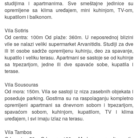
studijima i apartmanima. Sve smeštajne jedinice su
opremljene sa klima uređajem, mini kuhinjom, TV-om,
kupatilom i balkonom.
Vila Sotiris
Od centra: 100m Od plaže: 360m. U neposrednoj blizini
vile se nalazi veliki supermarket Arvanitidis. Studiji za dve
ili tri osobe sadrže opremljenu kuhinju, deo za spavanje,
kupatilo i veliku terasu. Apartmani se sastoje se od kuhinje
sa trpezarijom, jedne ili dve spavaće sobe, kupatila i
terase.
Vila Sousouras
Od mora: 150m. Vila se sastoji iz niza zasebnih objekata i
poseduje parking. Gostima su na raspolaganju kompletno
opremljeni apartmani sa dnevnom sobom i trpezarijom,
spavaćom sobom, kuhinjom, kupatilom, TV i klima
uređajem, i svi imaju izlaz na terasu.
Vila Tambos