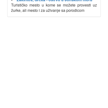
Turističko mesto u kome se možete provesti uz
žurke, ali mesto i za uživanje sa porodicom