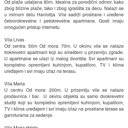
Od plaže udaljena 80m. Idealna za porodični odmor, kako
zbog blizine plaže, tako i zbog igrališta za decu. Nalazi se
u mirnom delu Haniotija. Vila sadrži prostrane i uređene
četvorokrevetne i petokrevetne apartmane. Gosti imaju
omogućen pristup internetu.
Vila Livas
Od centra: 50m Od mora: 70m. U okviru vile se nalaze
trokrevetni apartmani koji su smešteni u prizemlju zgrade.
U apartmane se ulazi iz malog dvorišta. Svi apartmani su
kompletno opremljeni kuhinjom, kupatilom, TV i klima
uređajem i svi imaju izlaz na terasu.
Vila Maria
U centru Od mora: 200m. U prizemlju vile se nalaze
prodavnica i bar. U okviru objekta su samo dvokrevetni
studiji koji su kompletno opremljeni kuhinjom, kupatilom,
TV i klima uređajem i svi imaju izlaz na prostrane terase sa
garniturama za sedenje.
Vila Maria Hristo