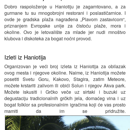
Dobro raspoloženje u Haniotiju je zagarntovano, a za
gurmane tu su mnogobrojni restorani i poslastičarnice. I
ovde je gradska plaža nagrađena „Plavom zastavicom“,
priznanjem Evropske unije za čistoću plaže, mora i
okoline. Ovo je letovalište za mlade jer nudi mnoštvo
klubova i diskoteka za bogat noćni provod.
Izleti iz Haniotija
Organizovan je veći broj izleta iz Haniotija za obilazak
ovog mesta i njegove okoline. Naime, iz Haniotija možete
posetiti Svetu Goru, Kakovo, Stagira, zatim Meteore,
možete krstariti zalivom ili obići Solun i njegov Akva park.
Možete iskusiti i Grčko veče uz sirtaki i buzuki uz
degustaciju tradicionalnih grčkih jela, domaćeg vina i uz
bogat folklor sa profesionalnim igračima koji će vas prosto
mamiti da im se pridružite.