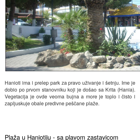
Hanioti ima i prelep park za pravo uživanje i šetnju. Ime je
dobio po prvom stanovniku koji je došao sa Krita (Hania).
Vegetacija je ovde veoma bujna a more je toplo i čisto i
zapljuskuje obale predivne peščane plaže.
Plaža u Haniotiju - sa plavom zastavicom