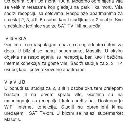
Od centra: 50m Od mora: 100m. Moderno opremljena vila
sa velikim terasama koji gledaju na park i ka moru. Vila
sadrži recepciju sa sefovima. Raspolaže apartmanima za
smeštaj 2, 3, 4 ili 5 osoba, kao i studijima za 2 osobe. Sve
smeštajne jedinice sadrže SAT TV i klima uređaj.
Vila Viki A
Gostima je na raspolaganju bazen sa ograđenim delom za
decu. U blizini se nalazi supermarket Masutis. U okviru
objekta na raspolaganju su recepcija, bar, kao i bežična
internet konekcija za goste vile. Sadrži studije za 2, 3 ili 4
osobe, kao i četvorokrevetne apartmane.
Vila Viki B
U ponudi su studija za 2, 3 ili 4 osobe okruženi prelepom
baštom ili na prvom spratu vile. Gostima su na
raspolaganju su recepcija i kafe-aperitiv bar. Dostupna je
WiFi internet konekcija. Studiji su opremljeni klima
uređajem i SAT TV-om. U blizini se nalazi supermarket
Masutis.