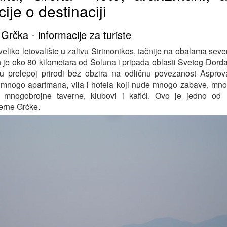
ije o destinaciji
Grčka - informacije za turiste
veliko letovalište u zalivu Strimonikos, tačnije na obalama sev
n je oko 80 kilometara od Soluna i pripada oblasti Svetog Đor
i u prelepoj prirodi bez obzira na odličnu povezanost Asprov
 mnogo apartmana, vila i hotela koji nude mnogo zabave, mno
mnogobrojne taverne, klubovi i kafići. Ovo je jedno od n
verne Grčke.