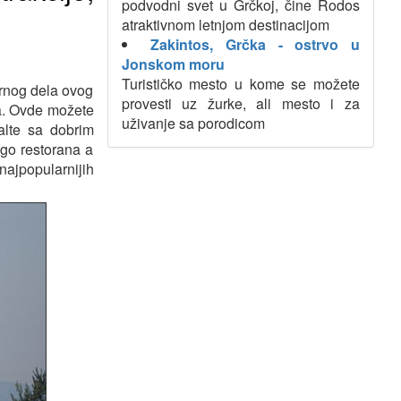
podvodni svet u Grčkoj, čine Rodos
atraktivnom letnjom destinacijom
Zakintos, Grčka - ostrvo u
Jonskom moru
Turističko mesto u kome se možete
ernog dela ovog
provesti uz žurke, ali mesto i za
đa. Ovde možete
uživanje sa porodicom
alte sa dobrim
go restorana a
ajpopularnijih