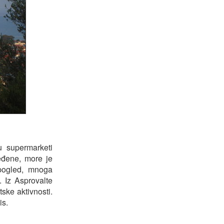
u supermarketi
ređene, more je
 pogled, mnoga
. Iz Asprovalte
ske aktivnosti.
is.