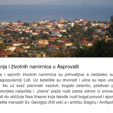
ja i životnih namirnica u Asprovalti
a i samnih životnih namirnica su prihvatljive a nedaleko s
najpopularniji Lidl. Uz šetalište su drvoredi i ulice su lepo u
to, što uz svež planinski vazduh, bogato zelenilo, predivan
storijska nalazišta i „zlatne“ plaže nudi zaista odmor iz snova
ti do obližnje Nea Vrasne koja takođe nudi bogat provod i sport
te manastir Sv. Georgija (XIII vek) a i antičku Stagiru i Amfipol