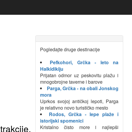
Pogledajte druge destinacije
Pefkohori, Grčka - leto na
Halkidikiju
Prijatan odmor uz peskovitu plažu i
mnogobrojne taverne i barove
Parga, Grčka - na obali Jonskog
mora
Uprkos svojoj antičkoj lepoti, Parga
je relativno novo turističko mesto
Rodos, Grčka - lepe plaže i
istorijski spomenici
rakcije,
Kristalno čisto more i najlepši