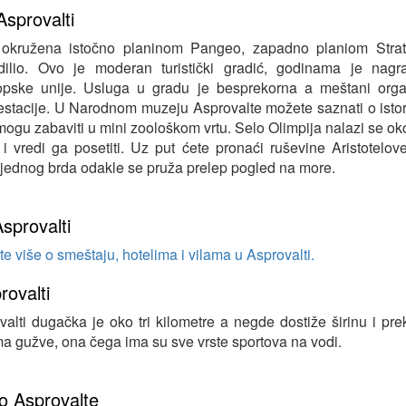
Asprovalti
 okružena istočno planinom Pangeo, zapadno planiom Stra
ilio. Ovo je moderan turistički gradić, godinama je nag
pske unije. Usluga u gradu je besprekorna a meštani orga
estacije. U Narodnom muzeju Asprovalte možete saznati o istor
mogu zabaviti u mini zoološkom vrtu. Selo Olimpija nalazi se ok
i vredi ga posetiti. Uz put ćete pronaći ruševine Aristotelo
 jednog brda odakle se pruža prelep pogled na more.
sprovalti
e više o smeštaju, hotelima i vilama u Asprovalti.
rovalti
alti dugačka je oko tri kilometre a negde dostiže širinu i pr
 gužve, ona čega ima su sve vrste sportova na vodi.
do Asprovalte