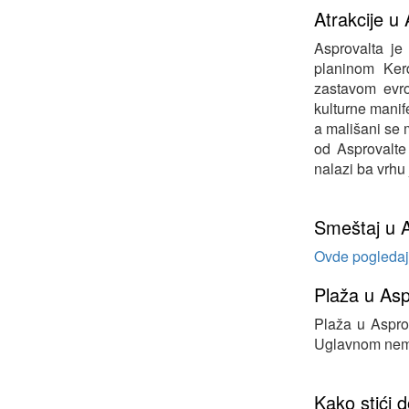
Atrakcije u 
Asprovalta je
planinom Kerd
zastavom evro
kulturne manif
a mališani se 
od Asprovalte 
nalazi ba vrhu
Smeštaj u A
Ovde pogledajt
Plaža u Asp
Plaža u Asprov
Uglavnom nema
Kako stići 