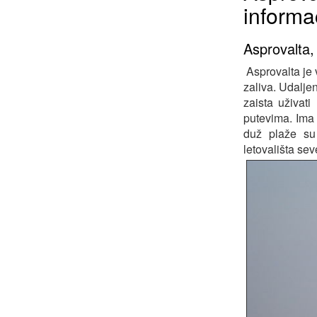
informac
Asprovalta, 
Asprovalta je 
zaliva. Udalje
zaista uživat
putevima. Ima
duž plaže su 
letovališta se