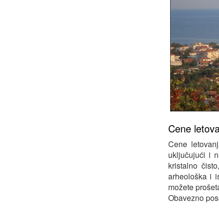
Cene letovan
Cene letovanj
uključujući i 
kristalno čis
arheološka i i
možete prošeta
Obavezno poseti