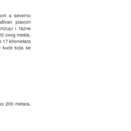
toni a severno
rađivan plavom
nizuju i razne
iji ovog mesta,
o 17 kilometara
ve kuće koja se
eko 200 metara.